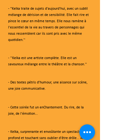
- "Kelka traite de sujets d'aujourd'hui, avec un subtil
mélange de dérision et de sensibilité. Elle fait rire et
pince le cœur en même temps. Elle nous ramène à
l'essentiel de la vie au travers de personnages qui
nous ressemblent car ils sont pris avec le même
quotidien.''
Sabine V.
- ''Kelka est une artiste complète. Elle est un
savoureux mélange entre le théâtre et la chanson.''
Guy T.
- Des textes pétris d'humour, une aisance sur scène,
une joie communicative.
Bernard M.
- Cette soirée fut un enChantement. Du rire, de la
joie, de l'émotion...
Irène D.
- Kelka, surprenante et envoûtante un spectacle
profond et touchant sans oublier d'être drôle... A